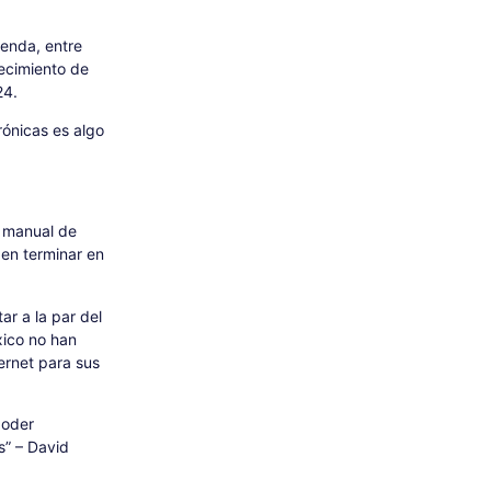
ienda, entre
ecimiento de
24.
rónicas es algo
o manual de
en terminar en
ar a la par del
xico no han
ernet para sus
poder
s” – David