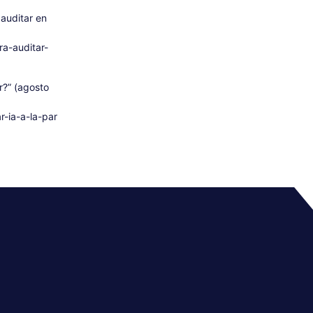
 auditar en
a-auditar-
r?” (agosto
-ia-a-la-par