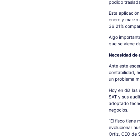
podido traslad
Esta aplicación
enero y marzo 
36.21% compara
Algo importante
que se viene d
Necesidad de a
Ante este escen
contabilidad, 
un problema má
Hoy en día las 
SAT y sus audi
adoptado tecnol
negocios.
“El fisco tien
evolucionar nue
Ortiz, CEO de 