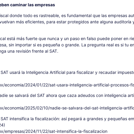
eben caminar las empresas
fiscal donde todo es rastreable, es fundamental que las empresas au
vuelvan más eficientes, para estar protegidos ante alguna auditoría y
iscal está más fuerte que nunca y un paso en falso puede poner en ri
sa, sin importar si es pequeña o grande. La pregunta real es si tu 
nga una revisión frente al SAT.
 SAT usará la Inteligencia Artificial para fiscalizar y recaudar impuest
/economia/2024/01/22/sat-usara-inteligencia-artificial-procesos-fi
die se salvará del SAT ahora que caza adeudos con inteligencia artif
/economia/2025/02/10/nadie-se-salvara-del-sat-inteligencia-artific
 SAT intensifica la fiscalización: así pegará a grandes y pequeñas e
24)
/empresas/2024/11/22/sat-intensifica-la-fiscalizacion