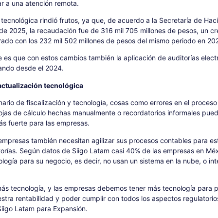
ar a una atención remota.
 tecnológica rindió frutos, ya que, de acuerdo a la Secretaría de Hac
de 2025, la recaudación fue de 316 mil 705 millones de pesos, un cr
do con los 232 mil 502 millones de pesos del mismo periodo en 20
 es que con estos cambios también la aplicación de auditorías elect
ando desde el 2024.
ctualización tecnológica
ario de fiscalización y tecnología, cosas como errores en el proces
hojas de cálculo hechas manualmente o recordatorios informales pued
s fuerte para las empresas.
empresas también necesitan agilizar sus procesos contables para est
torías. Según datos de Siigo Latam casi 40% de las empresas en Mé
ogía para su negocio, es decir, no usan un sistema en la nube, o int
e más tecnología, y las empresas debemos tener más tecnología para 
stra rentabilidad y poder cumplir con todos los aspectos regulatorio
Siigo Latam para Expansión.