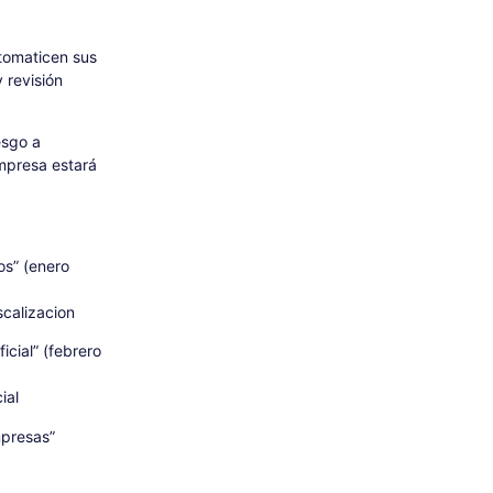
tomaticen sus
 revisión
esgo a
empresa estará
os” (enero
scalizacion
icial” (febrero
ial
mpresas”